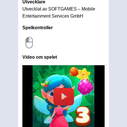
Utvecklare
Utvecklat av SOFTGAMES – Mobile
Entertainment Services GmbH
Spelkontroller
Video om spelet