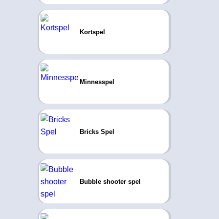
Kortspel
Minnesspel
Bricks Spel
Bubble shooter spel