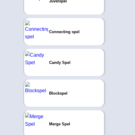
Juvelspel
Connecting spel
Candy Spel
Blockspel
Merge Spel