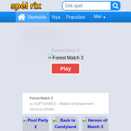
Mer
Startsida
Nya
Populära
Forest Match 3
Play
Forest Match 3
av SOFTGAMES – Mobile Entertainment
Services GmbH