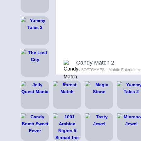
Candy Match 2
av SOFTGAMES – Mobile Entertainm