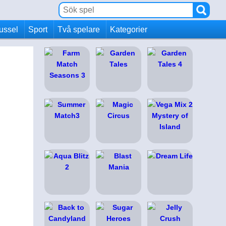
ussel
Sport
Två spelare
Kategorier