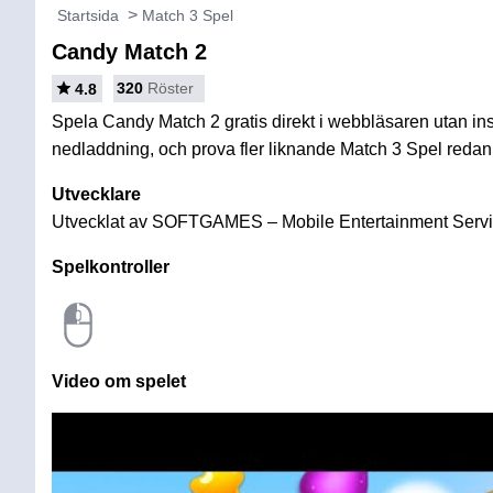
Startsida
Match 3 Spel
Candy Match 2
320
Röster
4.8
Spela Candy Match 2 gratis direkt i webbläsaren utan inst
nedladdning, och prova fler liknande Match 3 Spel redan
Utvecklare
Utvecklat av SOFTGAMES – Mobile Entertainment Ser
Spelkontroller
Video om spelet