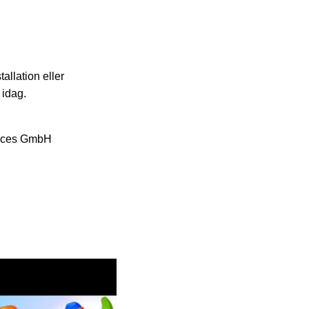
allation eller
 idag.
vices GmbH