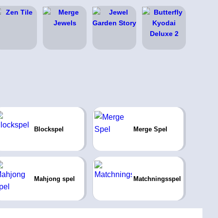
Blockspel
Merge Spel
Mahjong spel
Matchningsspel