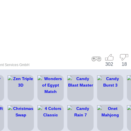
302
18
ent Services GmbH