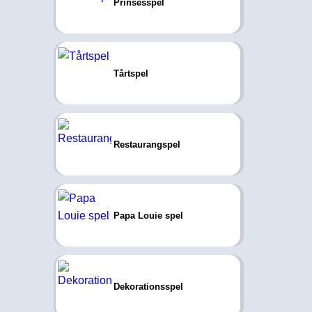
Prinsesspel
Tårtspel
Restaurangspel
Papa Louie spel
Dekorationsspel