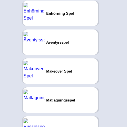
Enhörning Spel
Äventyrsspel
Makeover Spel
Matlagningsspel