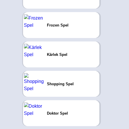
Frozen Spel
Kärlek Spel
Shopping Spel
Doktor Spel