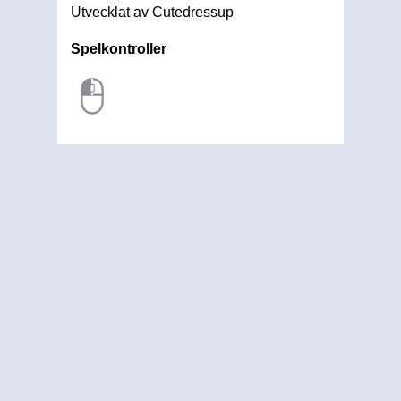
Utvecklat av Cutedressup
Spelkontroller