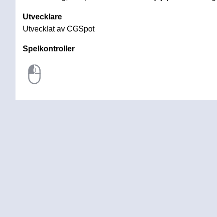
Utvecklare
Utvecklat av CGSpot
Spelkontroller