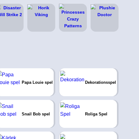
Papa Louie spel
Dekorationsspel
Snail Bob spel
Roliga Spel