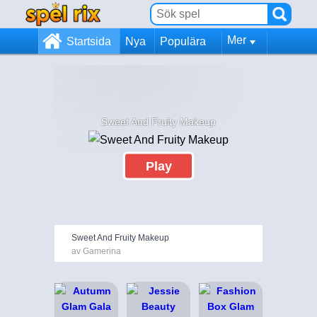
Mer
Startsida
Nya
Populära
Sweet And Fruity Makeup
Play
Sweet And Fruity Makeup
av Gamerina