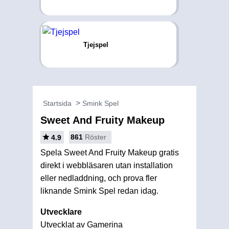
Tjejspel
Startsida
Smink Spel
Sweet And Fruity Makeup
861
Röster
4.9
Spela Sweet And Fruity Makeup gratis
direkt i webbläsaren utan installation
eller nedladdning, och prova fler
liknande Smink Spel redan idag.
Utvecklare
Utvecklat av Gamerina