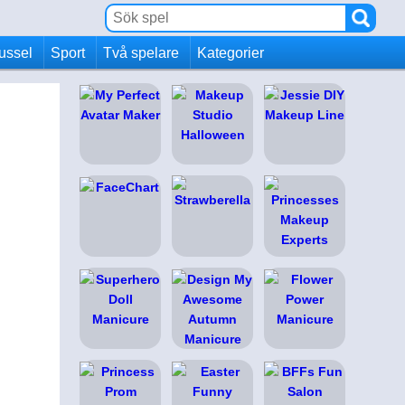
ussel
Sport
Två spelare
Kategorier