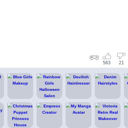
563
21