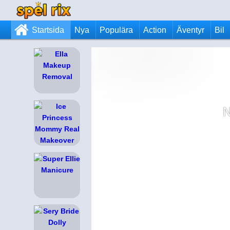
Startsida
Nya
Populära
Action
Äventyr
Bil
N