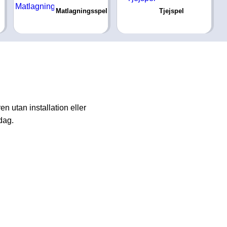
Matlagningsspel
Tjejspel
 utan installation eller
dag.