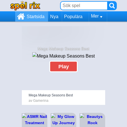
Mer
Startsida
Nya
Populära
Mega Makeup Seasons Best
Play
Mega Makeup Seasons Best
av Gamerina