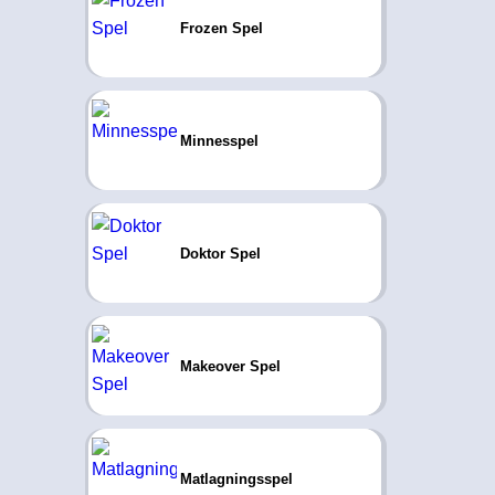
Frozen Spel
Minnesspel
Doktor Spel
Makeover Spel
Matlagningsspel