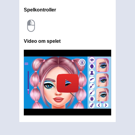
Spelkontroller
Video om spelet