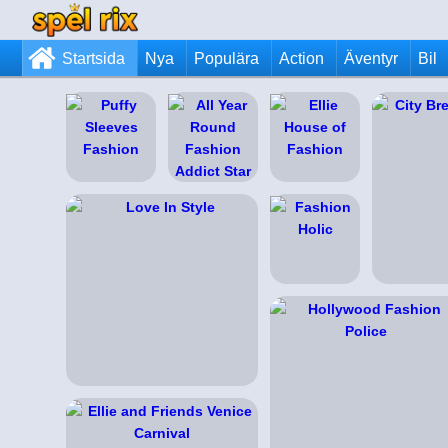
Startsida
Nya
Populära
Action
Äventyr
Bil