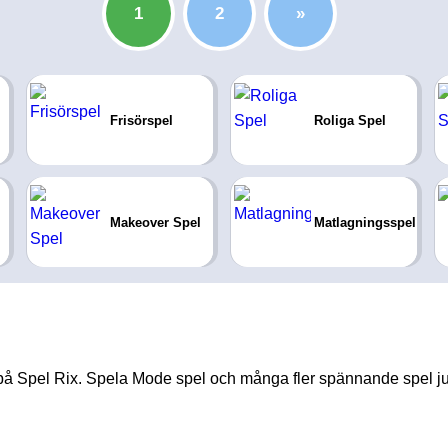
1
2
»
Frisörspel
Roliga Spel
Makeover Spel
Matlagningsspel
 på Spel Rix. Spela Mode spel och många fler spännande spel ju