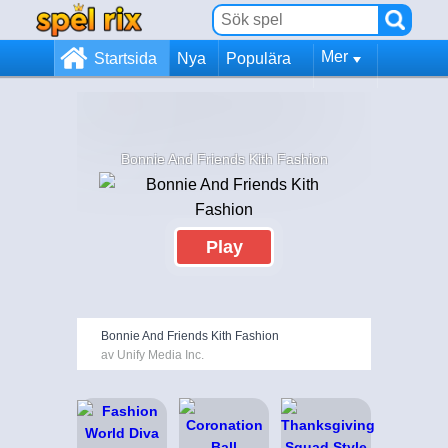
Mer
Startsida
Nya
Populära
Bonnie And Friends Kith Fashion
Play
Bonnie And Friends Kith Fashion
av Unify Media Inc.