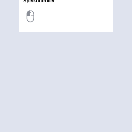
Spelkontroller