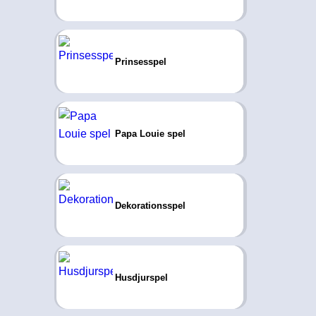
Prinsesspel
Papa Louie spel
Dekorationsspel
Husdjurspel