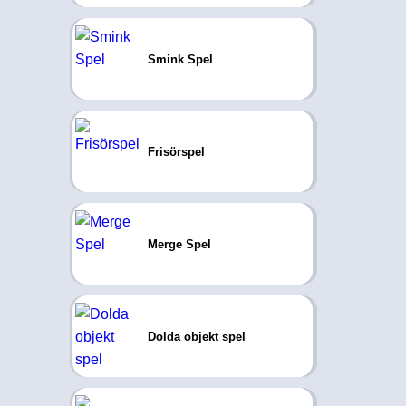
Smink Spel
Frisörspel
Merge Spel
Dolda objekt spel