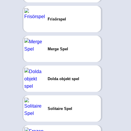
Frisörspel
Merge Spel
Dolda objekt spel
Solitaire Spel