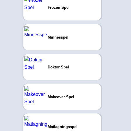
Frozen Spel
Minnesspel
Doktor Spel
Makeover Spel
Matlagningsspel