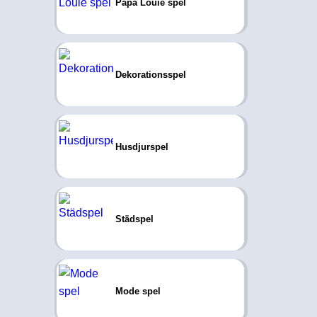
Papa Louie spel
Dekorationsspel
Husdjurspel
Städspel
Mode spel