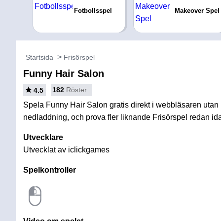
Fotbollsspel
Makeover Spel
Startsida
Frisörspel
Funny Hair Salon
182
Röster
4.5
Spela Funny Hair Salon gratis direkt i webbläsaren utan i
nedladdning, och prova fler liknande Frisörspel redan id
Utvecklare
Utvecklat av iclickgames
Spelkontroller