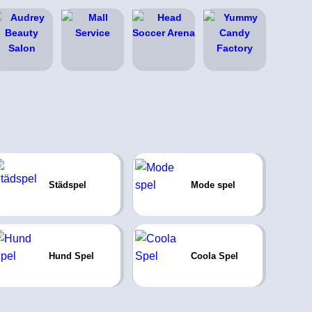
Städspel
Mode spel
Hund Spel
Coola Spel