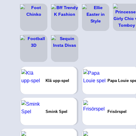
Klä upp-spel
Papa Louie spe
Smink Spel
Frisörspel