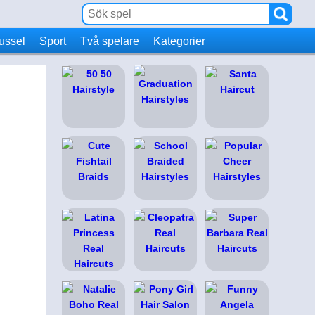
ussel
Sport
Två spelare
Kategorier