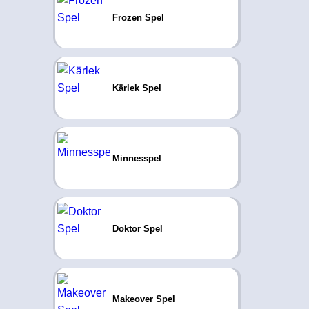
Frozen Spel
Kärlek Spel
Minnesspel
Doktor Spel
Makeover Spel