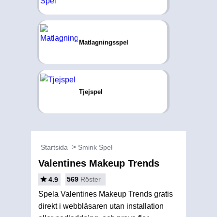
Matlagningsspel
Tjejspel
Startsida
Smink Spel
Valentines Makeup Trends
569
Röster
4.9
Spela Valentines Makeup Trends gratis
direkt i webbläsaren utan installation