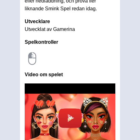
eller nedladdning, och prova fler
liknande Smink Spel redan idag.
Utvecklare
Utvecklat av Gamerina
Spelkontroller
Video om spelet