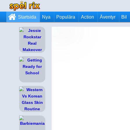
Startsida
Nya
Populära
Action
Äventyr
Bil