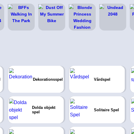
l
Dekorationsspel
Vårdspel
Dolda objekt
Solitaire Spel
spel