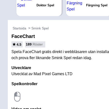
Doktor Spel
Färgning Spel
Startsida
Smink Spel
FaceChart
189
Röster
4.5
Spela FaceChart gratis direkt i webbläsaren utan installa
och prova fler liknande Smink Spel redan idag.
Utvecklare
Utvecklat av Mad Pixel Games LTD
Spelkontroller