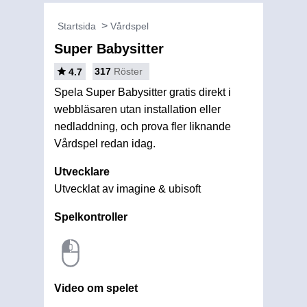
Startsida
Vårdspel
Super Babysitter
317
Röster
4.7
Spela Super Babysitter gratis direkt i
webbläsaren utan installation eller
nedladdning, och prova fler liknande
Vårdspel redan idag.
Utvecklare
Utvecklat av imagine & ubisoft
Spelkontroller
Video om spelet