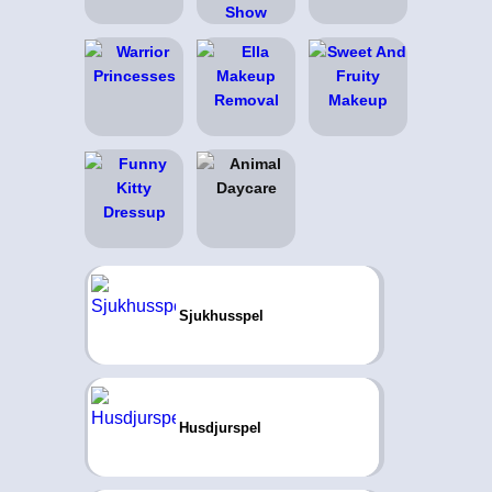
Sjukhusspel
Husdjurspel