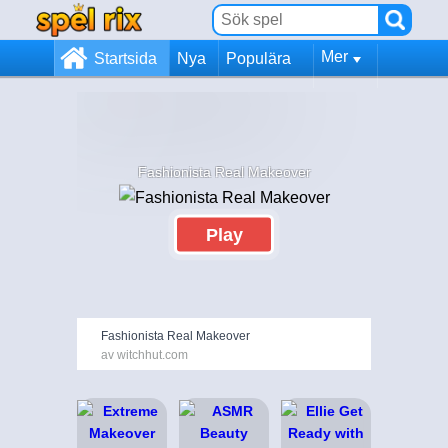
Mer
Startsida
Nya
Populära
Fashionista Real Makeover
Play
Fashionista Real Makeover
av witchhut.com