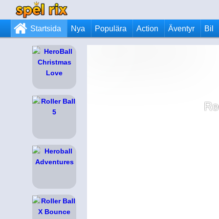
Startsida
Nya
Populära
Action
Äventyr
Bil
Re