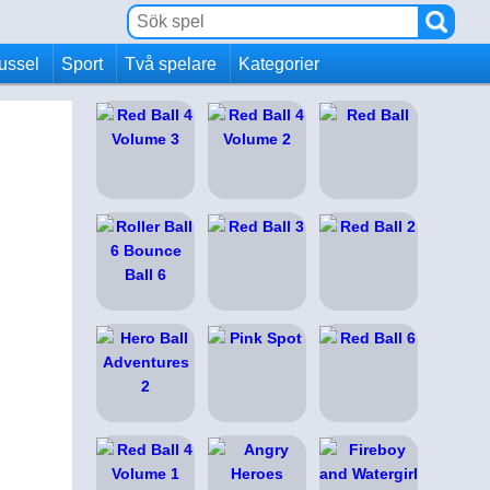
ussel
Sport
Två spelare
Kategorier