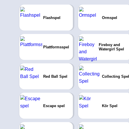
Flashspel
Ormspel
Fireboy and
Plattformsspel
Watergirl Spel
Red Ball Spel
Collecting Spe
Escape spel
Kör Spel