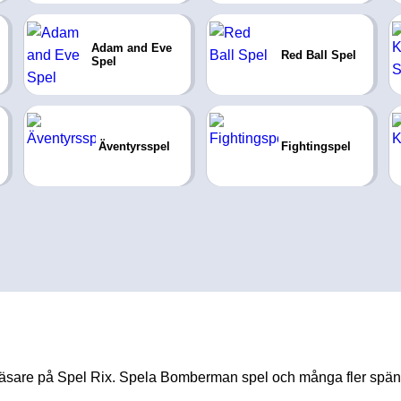
Adam and Eve
Red Ball Spel
Spel
Äventyrsspel
Fightingspel
läsare på Spel Rix. Spela Bomberman spel och många fler spän