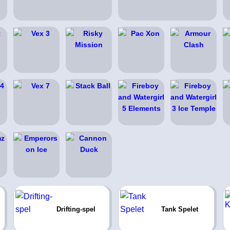
Drifting-spel
Tank Spelet