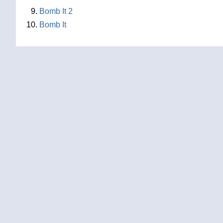
Bomb It 2
Bomb It