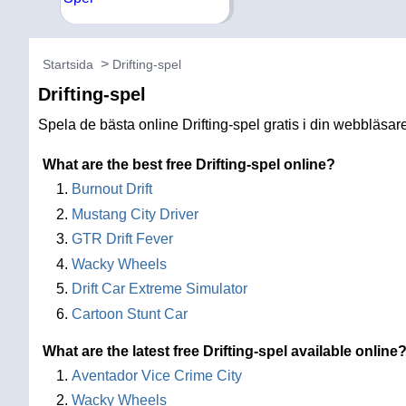
Startsida
Drifting-spel
Drifting-spel
Spela de bästa online Drifting-spel gratis i din webbläsa
What are the best free Drifting-spel online?
Burnout Drift
Mustang City Driver
GTR Drift Fever
Wacky Wheels
Drift Car Extreme Simulator
Cartoon Stunt Car
What are the latest free Drifting-spel available online
Aventador Vice Crime City
Wacky Wheels