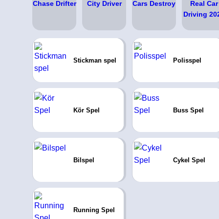
Stickman spel
Polisspel
Kör Spel
Buss Spel
Bilspel
Cykel Spel
Running Spel