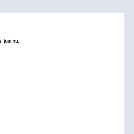
l just nu.