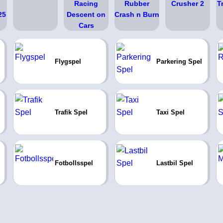
Flygspel
Parkering Spel
Trafik Spel
Taxi Spel
Fotbollsspel
Lastbil Spel