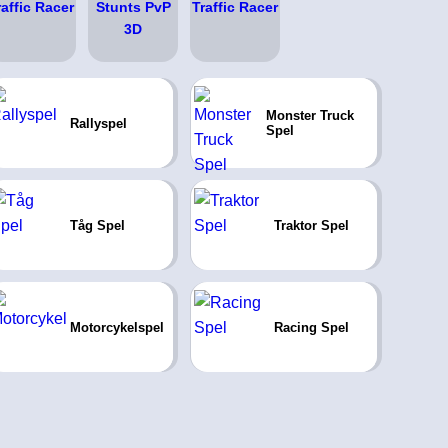
Monster Truck
Rallyspel
Spel
Tåg Spel
Traktor Spel
Motorcykelspel
Racing Spel