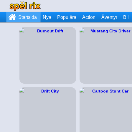
Startsida
Nya
Populära
Action
Äventyr
Bil