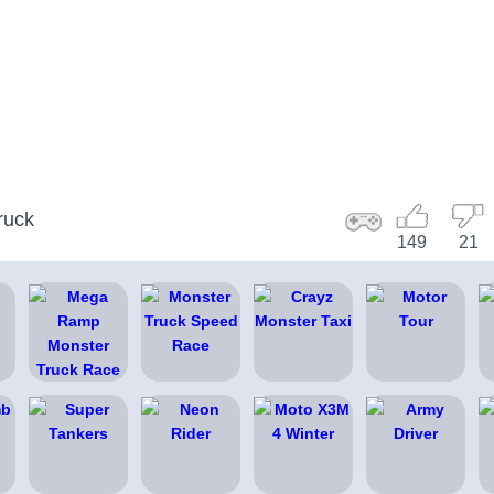
ruck
149
21