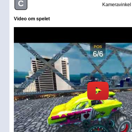
C
Kameravinkel
Video om spelet