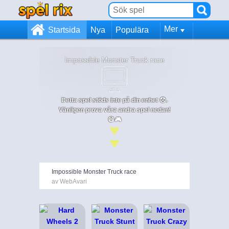
Mer
Startsida
Nya
Populära
Impossible Monster Truck race
Detta spel stöds inte på din enhet 😞.
Vänligen prova våra andra spel nedan!
😄🎮
Impossible Monster Truck race
av WebAvari