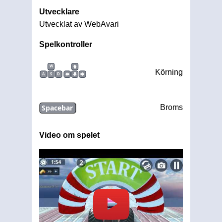
Utvecklare
Utvecklat av WebAvari
Spelkontroller
W
Körning
A
S
D
Spacebar
Broms
Video om spelet