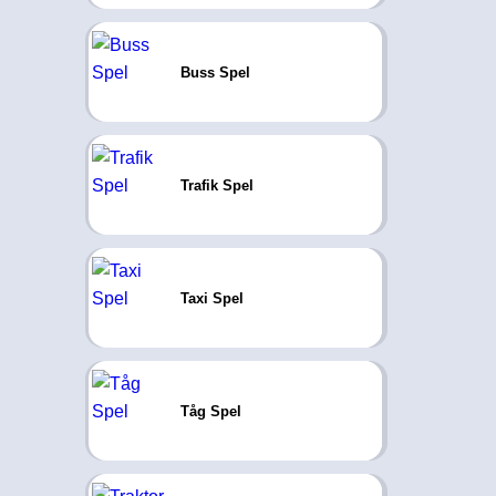
Buss Spel
Trafik Spel
Taxi Spel
Tåg Spel