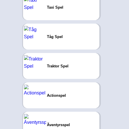
Taxi Spel
Tåg Spel
Traktor Spel
Actionspel
Äventyrsspel