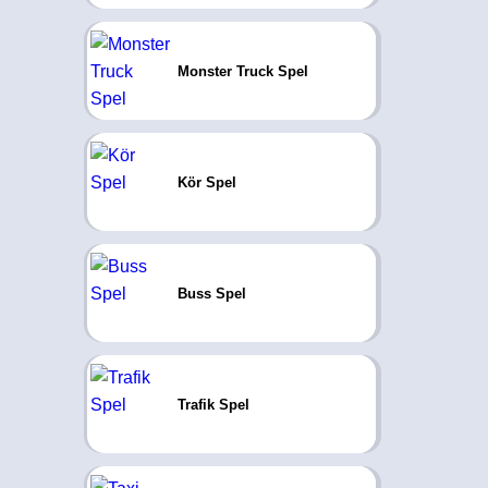
Monster Truck Spel
Kör Spel
Buss Spel
Trafik Spel