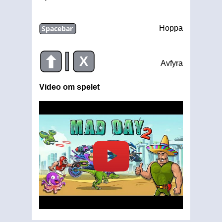
Spacebar
Hoppa
|
X
Avfyra
Video om spelet