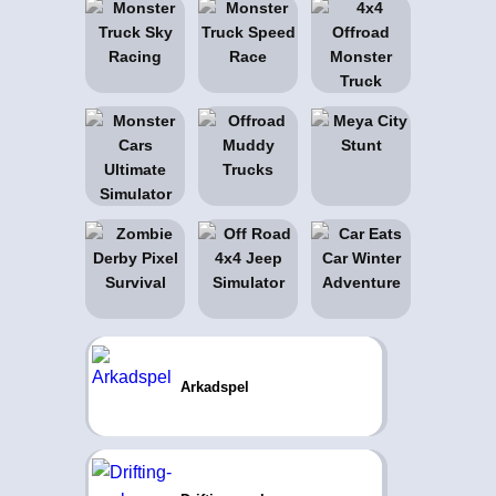
Arkadspel