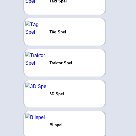
Taxi Spel
Tåg Spel
Traktor Spel
3D Spel
Bilspel