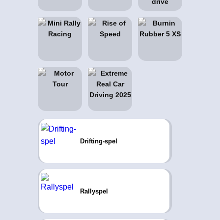
Drifting-spel
Rallyspel