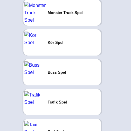
Monster Truck Spel
Kör Spel
Buss Spel
Trafik Spel