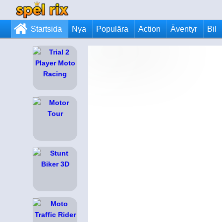
Startsida
Nya
Populära
Action
Äventyr
Bil