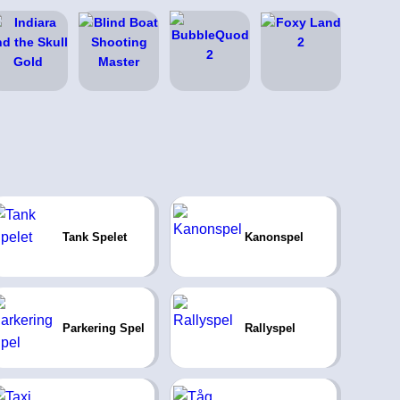
Tank Spelet
Kanonspel
Parkering Spel
Rallyspel