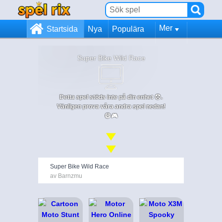
Mer
Startsida
Nya
Populära
Super Bike Wild Race
Detta spel stöds inte på din enhet 😞.
Vänligen prova våra andra spel nedan!
😄🎮
Super Bike Wild Race
av Barnzmu