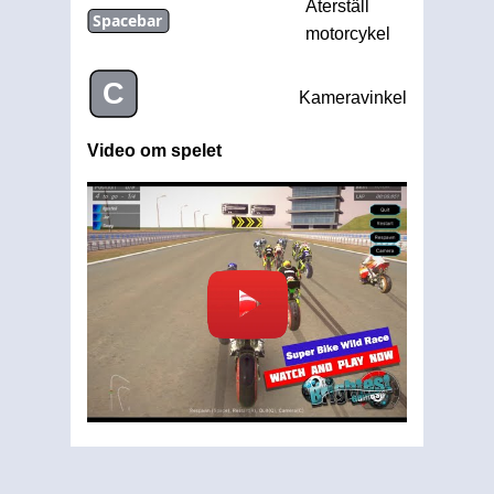
Återställ
Spacebar
motorcykel
C
Kameravinkel
Video om spelet