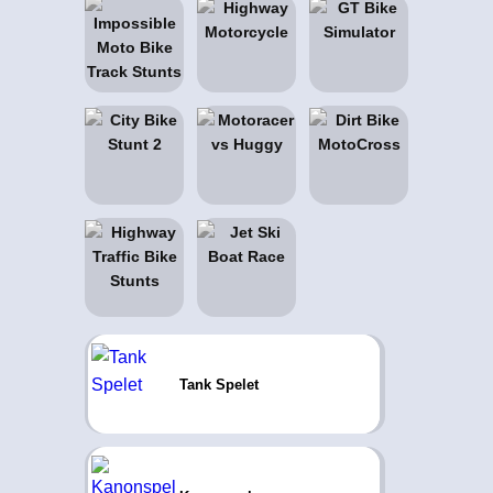
Tank Spelet