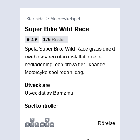
Startsida
Motorcykelspel
Super Bike Wild Race
176
Röster
4.6
Spela Super Bike Wild Race gratis direkt
i webbläsaren utan installation eller
nedladdning, och prova fler liknande
Motorcykelspel redan idag.
Utvecklare
Utvecklat av Barnzmu
Spelkontroller
W
Rörelse
A
S
D