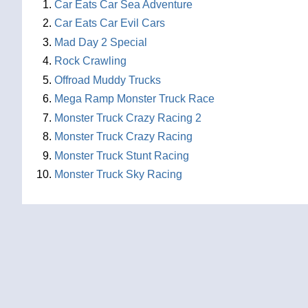
Car Eats Car Sea Adventure
Car Eats Car Evil Cars
Mad Day 2 Special
Rock Crawling
Offroad Muddy Trucks
Mega Ramp Monster Truck Race
Monster Truck Crazy Racing 2
Monster Truck Crazy Racing
Monster Truck Stunt Racing
Monster Truck Sky Racing