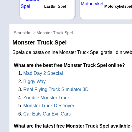
Lastbil Spel
Motorcykelspel
Startsida
Monster Truck Spel
Monster Truck Spel
Spela de bästa online Monster Truck Spel gratis i din we
What are the best free Monster Truck Spel online?
Mad Day 2 Special
Biggy Way
Real Flying Truck Simulator 3D
Zombie Monster Truck
Monster Truck Destroyer
Car Eats Car Evil Cars
What are the latest free Monster Truck Spel available