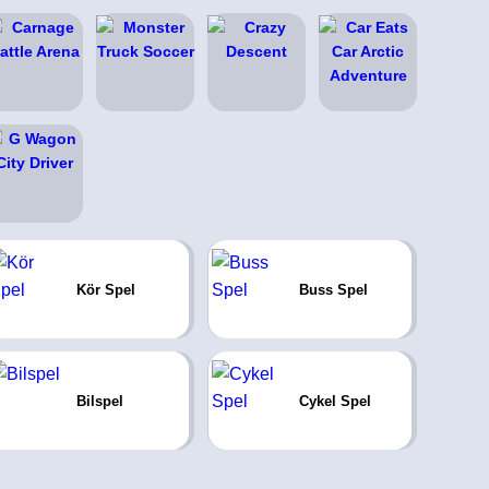
Kör Spel
Buss Spel
Bilspel
Cykel Spel