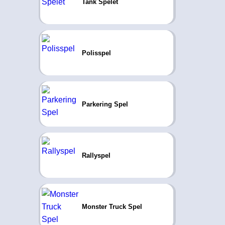
Tank Spelet
Polisspel
Parkering Spel
Rallyspel
Monster Truck Spel