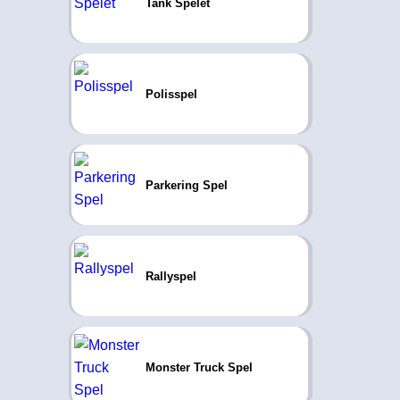
Tank Spelet
Polisspel
Parkering Spel
Rallyspel
Monster Truck Spel