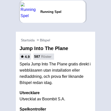
Running Spel
Startsida
Bilspel
Jump Into The Plane
587
Röster
4.9
Spela Jump Into The Plane gratis direkt i
webbläsaren utan installation eller
nedladdning, och prova fler liknande
Bilspel redan idag.
Utvecklare
Utvecklat av Boombit S.A.
Spelkontroller