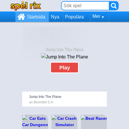
Mer
Startsida
Nya
Populära
Jump Into The Plane
Play
Jump Into The Plane
av Boombit S.A.