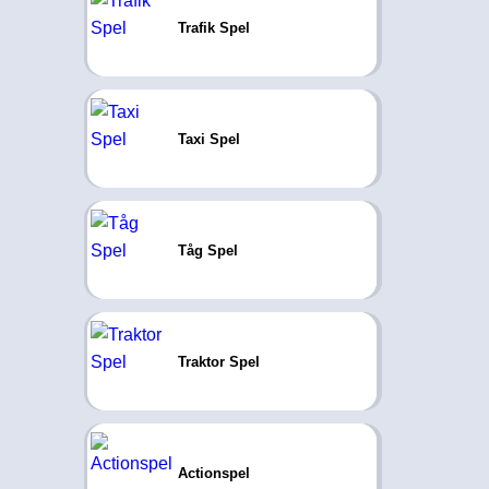
Trafik Spel
Taxi Spel
Tåg Spel
Traktor Spel
Actionspel