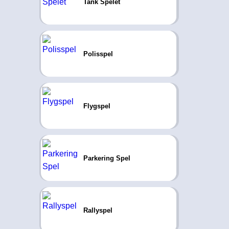
Tank Spelet
Polisspel
Flygspel
Parkering Spel
Rallyspel