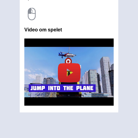
Video om spelet