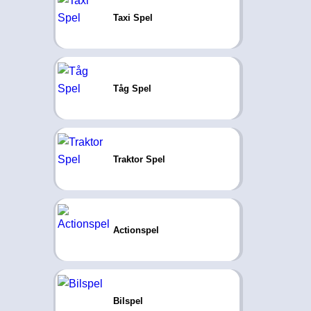
Taxi Spel
Tåg Spel
Traktor Spel
Actionspel
Bilspel