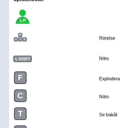
1-P
W
Rörelse
A
S
D
L SHIFT
Nitro
F
Explodera
C
Nitro
T
Se bakåt