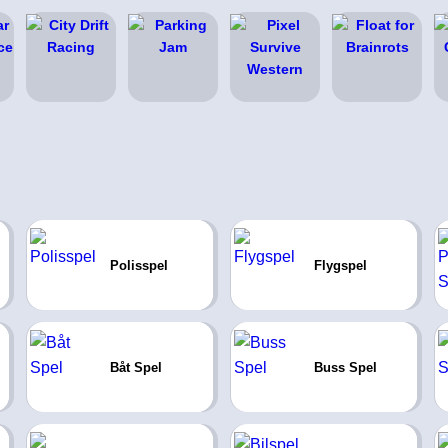
Polisspel
Flygspel
Båt Spel
Buss Spel