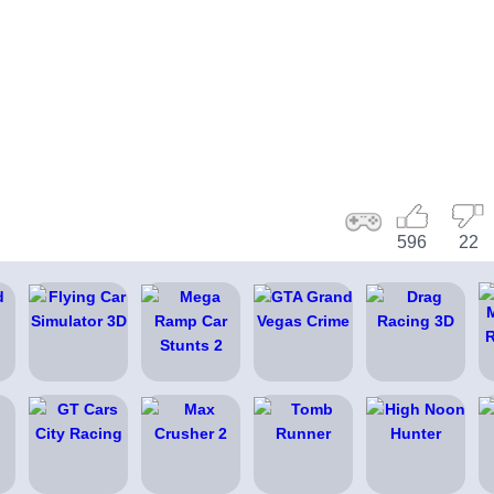
596
22