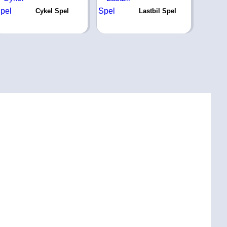
Cykel Spel
Lastbil Spel