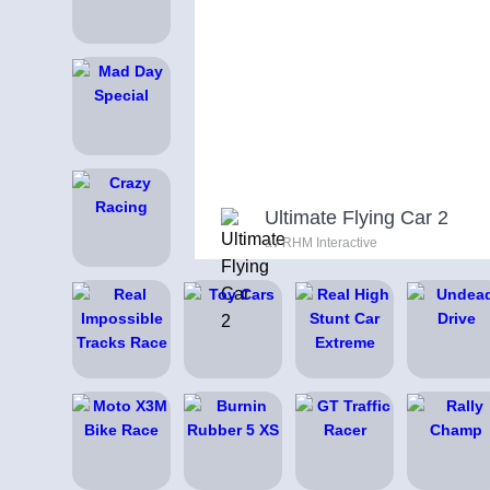
Ultimate Flying Car 2
av RHM Interactive