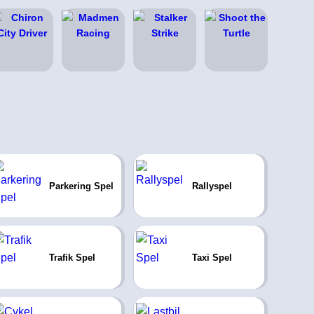
Parkering Spel
Rallyspel
Trafik Spel
Taxi Spel