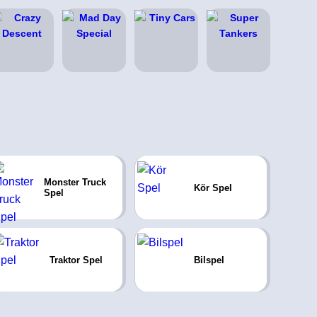
Monster Truck
Kör Spel
Spel
Traktor Spel
Bilspel