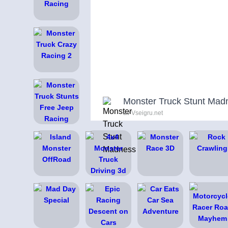
Monster Truck Stunt Mad
av Vseigru.net