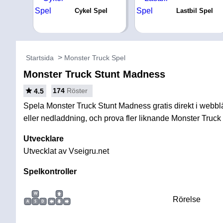
Cykel Spel
Lastbil Spel
Startsida
Monster Truck Spel
Monster Truck Stunt Madness
174
Röster
4.5
Spela Monster Truck Stunt Madness gratis direkt i webblä
eller nedladdning, och prova fler liknande Monster Truck
Utvecklare
Utvecklat av Vseigru.net
Spelkontroller
W
Rörelse
A
S
D