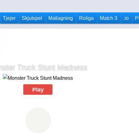
Tjejer
Skjutspel
Matlagning
Roliga
Match 3
.io
P
ster Truck Stunt Madness
Play