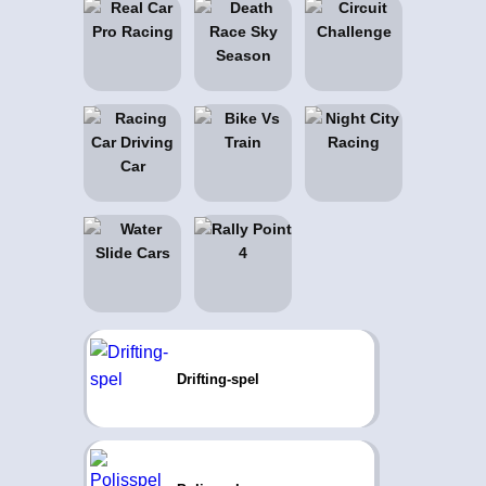
Drifting-spel