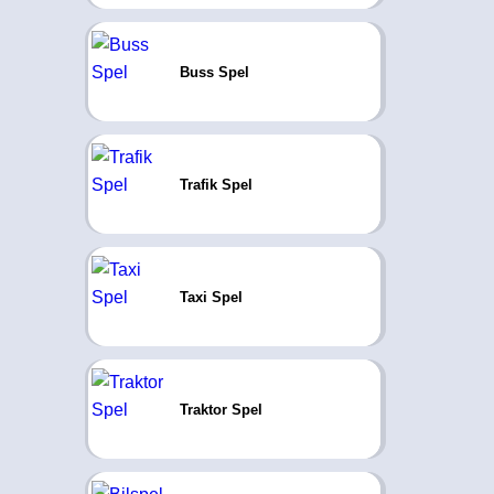
Buss Spel
Trafik Spel
Taxi Spel
Traktor Spel