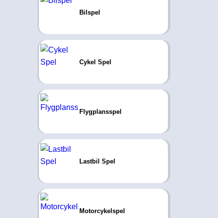
Bilspel
Cykel Spel
Flygplansspel
Lastbil Spel
Motorcykelspel