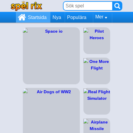
Mer
Startsida
Nya
Populära