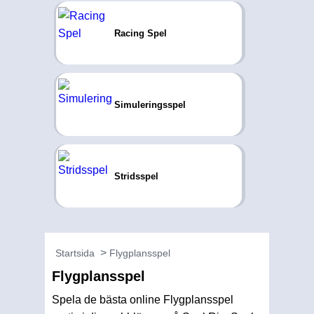
Racing Spel
Simuleringsspel
Stridsspel
Startsida
Flygplansspel
Flygplansspel
Spela de bästa online Flygplansspel