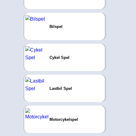
Bilspel
Cykel Spel
Lastbil Spel
Motorcykelspel