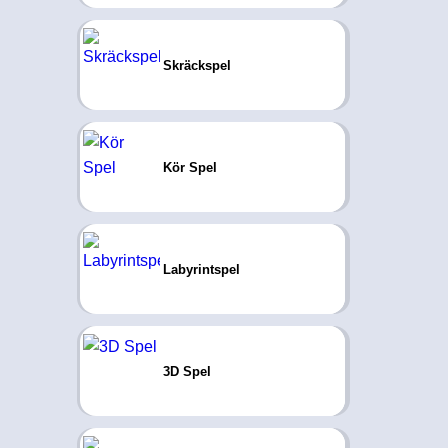
Skräckspel
Kör Spel
Labyrintspel
3D Spel