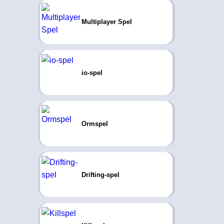
Multiplayer Spel
io-spel
Ormspel
Drifting-spel