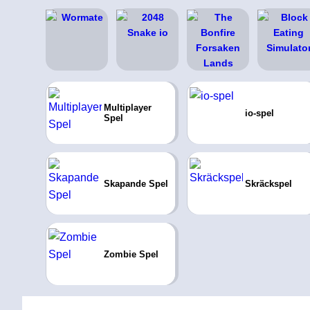
Multiplayer
io-spel
Spel
Skapande Spel
Skräckspel
Zombie Spel