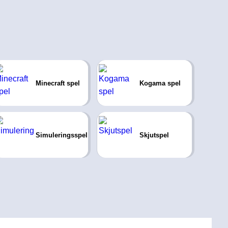
Minecraft spel
Kogama spel
Simuleringsspel
Skjutspel