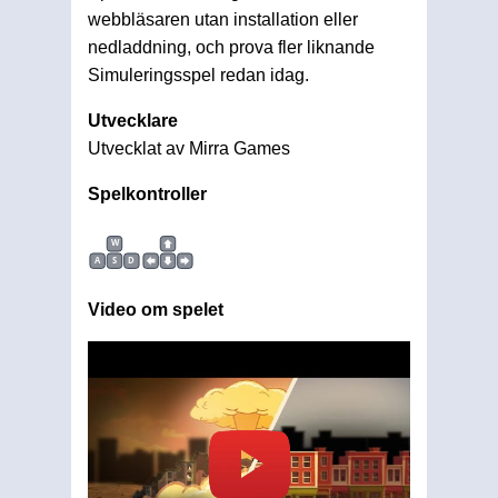
webbläsaren utan installation eller
nedladdning, och prova fler liknande
Simuleringsspel redan idag.
Utvecklare
Utvecklat av Mirra Games
Spelkontroller
W
A
S
D
Video om spelet