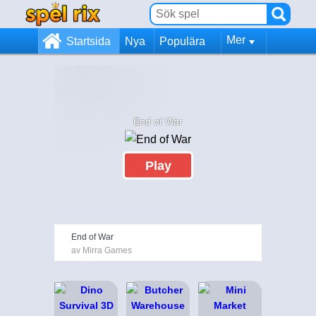
Mer
Startsida
Nya
Populära
End of War
Play
End of War
av Mirra Games