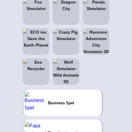
Business Spel