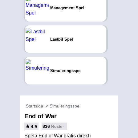
Management Spel
Lastbil Spel
Simuleringsspel
Startsida
Simuleringsspel
End of War
836
Röster
4.9
Spela End of War gratis direkt i