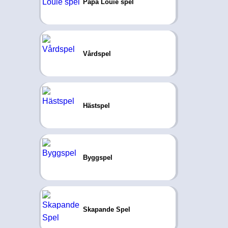
Papa Louie spel
Vårdspel
Hästspel
Byggspel
Skapande Spel