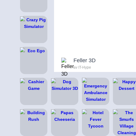
Feller 3D
av IT-Hype