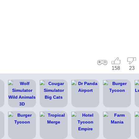
158
23