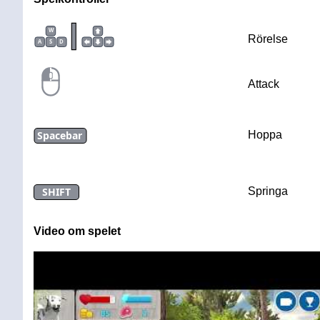
|
W
Rörelse
A
S
D
Attack
Spacebar
Hoppa
SHIFT
Springa
Video om spelet