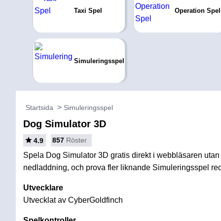
Taxi Spel
Operation Spel
Simuleringsspel
Startsida
Simuleringsspel
Dog Simulator 3D
857
Röster
4.9
Spela Dog Simulator 3D gratis direkt i webbläsaren utan i
nedladdning, och prova fler liknande Simuleringsspel re
Utvecklare
Utvecklat av CyberGoldfinch
Spelkontroller