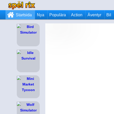
Startsida
Nya
Populära
Action
Äventyr
Bil