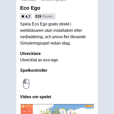
Eco Ego
319
Röster
4.7
Spela Eco Ego gratis direkt i
webbläsaren utan installation eller
nedladdning, och prova fler liknande
Simuleringsspel redan idag.
Utvecklare
Utvecklat av eco-ego
Spelkontroller
Video om spelet