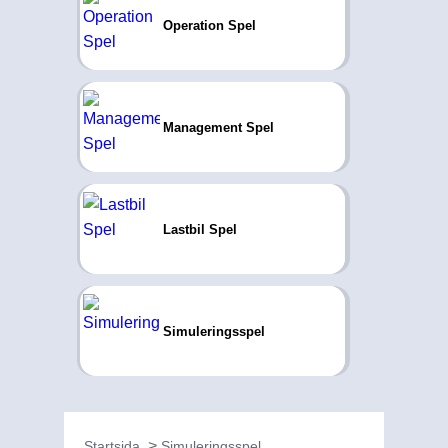
Operation Spel
Management Spel
Lastbil Spel
Simuleringsspel
Startsida
Simuleringsspel