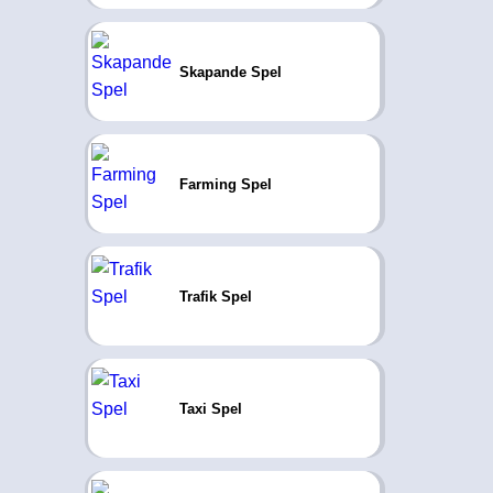
Skapande Spel
Farming Spel
Trafik Spel
Taxi Spel