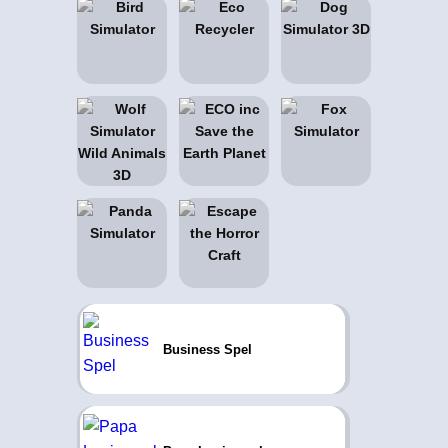
Business Spel