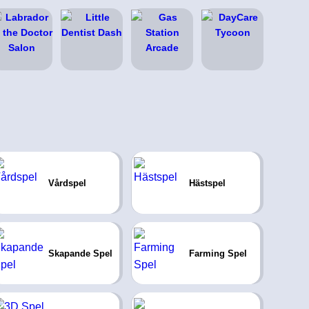
Vårdspel
Hästspel
Skapande Spel
Farming Spel