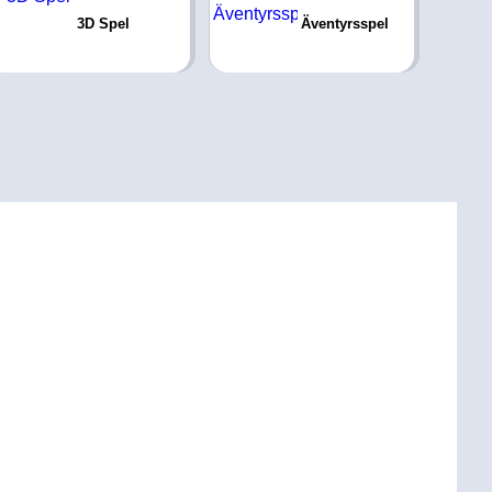
3D Spel
Äventyrsspel