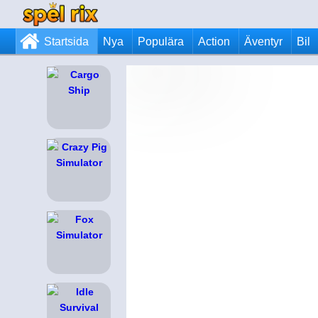
Startsida
Nya
Populära
Action
Äventyr
Bil