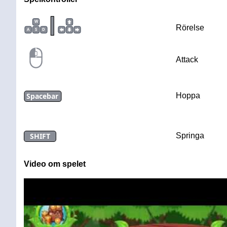
|
W
Rörelse
A
S
D
Attack
Spacebar
Hoppa
SHIFT
Springa
Video om spelet