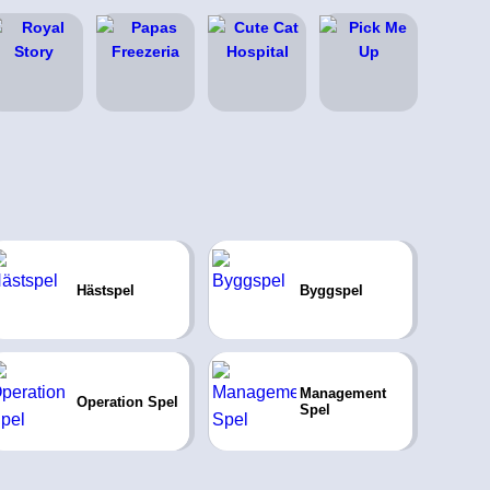
Hästspel
Byggspel
Management
Operation Spel
Spel