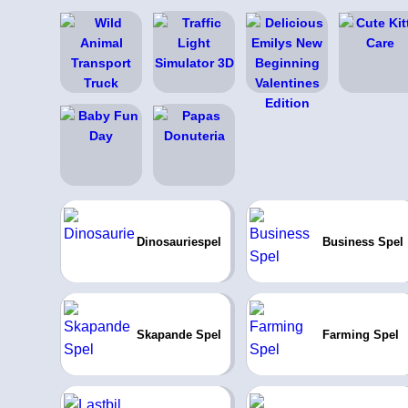
Dinosauriespel
Business Spel
Skapande Spel
Farming Spel