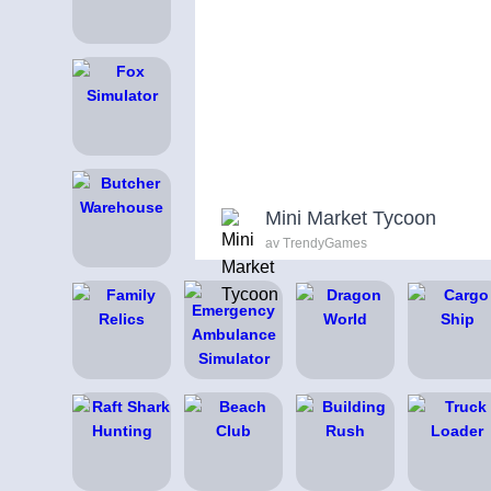
Mini Market Tycoon
av TrendyGames