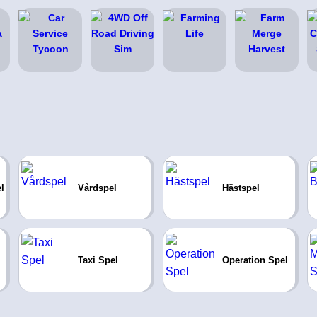
l
Vårdspel
Hästspel
Taxi Spel
Operation Spel