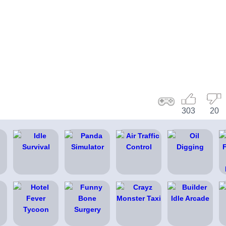
303
20