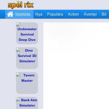
Startsida
Nya
Populära
Action
Äventyr
Bil