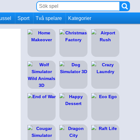
ussel
Sport
Två spelare
Kategorier