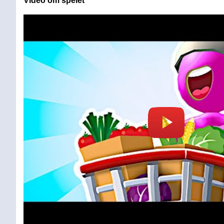
Video om spelet