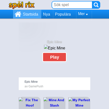
Mer
Startsida
Nya
Populära
Epic Mine
Play
Epic Mine
av GamePush