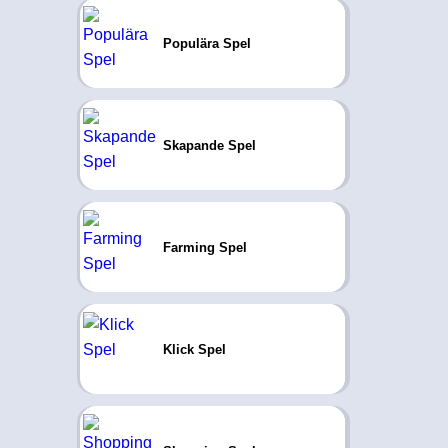
Populära Spel
Skapande Spel
Farming Spel
Klick Spel