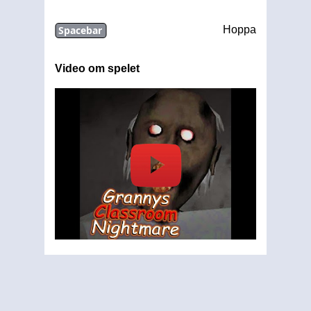
Spacebar
Hoppa
Video om spelet