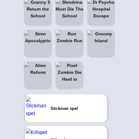
Stickman spel