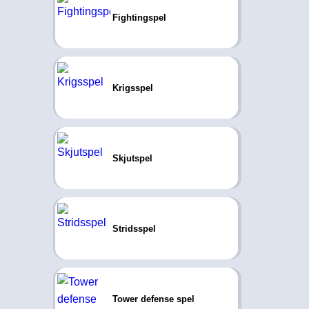
Fightingspel
Krigsspel
Skjutspel
Stridsspel
Tower defense spel