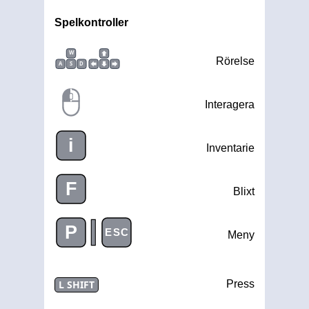
Spelkontroller
W
Rörelse
A
S
D
Interagera
i
Inventarie
F
Blixt
|
P
ESC
Meny
L SHIFT
Press