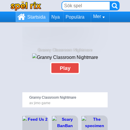
Mer
Startsida
Nya
Populära
Granny Classroom Nightmare
Play
Granny Classroom Nightmare
av jimo game