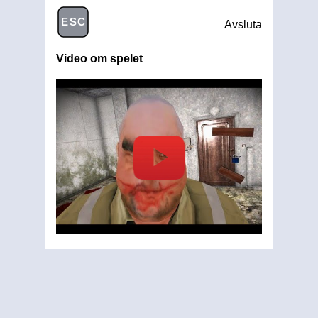
ESC
Avsluta
Video om spelet