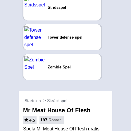
Stridsspel
Tower defense spel
Zombie Spel
Startsida
Skräckspel
Mr Meat House Of Flesh
197
Röster
4.5
Spela Mr Meat House Of Flesh gratis