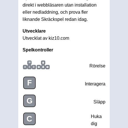
direkt i webbläsaren utan installation
eller nedladdning, och prova fler
liknande Skräckspel redan idag.
Utvecklare
Utvecklat av kiz10.com
Spelkontroller
W
Rörelse
A
S
D
F
Interagera
G
Släpp
Huka
C
dig