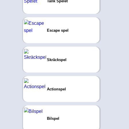
Tank Spelet
Escape spel
Skräckspel
Actionspel
Bilspel